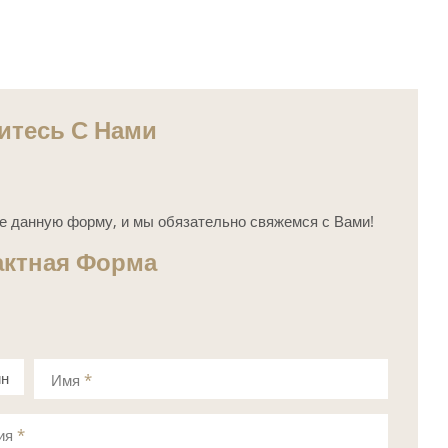
итесь С Нами
е данную форму, и мы обязательно свяжемся с Вами!
актная Форма
ин
Имя
*
а
ия
*