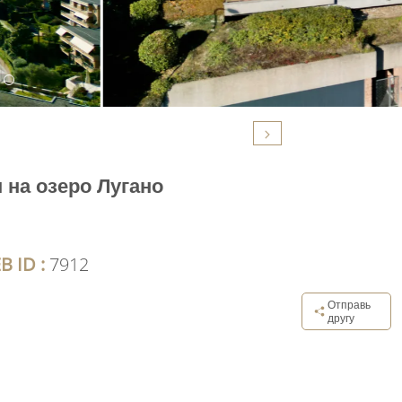
 на озеро Лугано
B ID :
7912
Отправь
другу