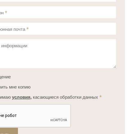
он
*
онная почта
*
с информации
щение
ить мне копию
нимаю
условия,
касающиеся обработки данных
*