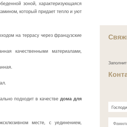
обеденной зоной, характеризующаяся
амином, который придает тепло и уют
Свяж
ыходом на террасу через французские
анная качественными материалами,
Заполнит
анная.
Конт
ал.
еально подходит в качестве
дома для
Господ
Госпож
ксклюзивном месте, с уединением,
Фамил