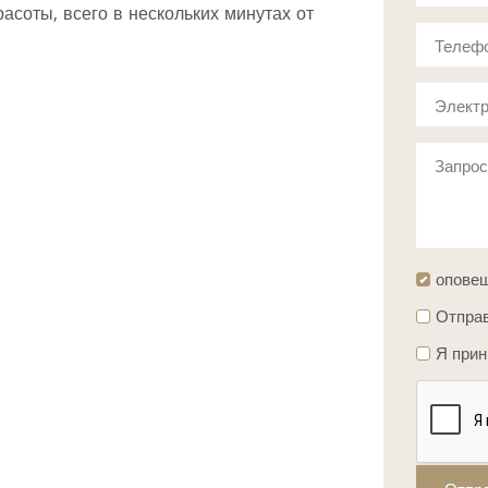
асоты, всего в нескольких минутах от
Телеф
Электр
Запро
опове
Отправ
Я при