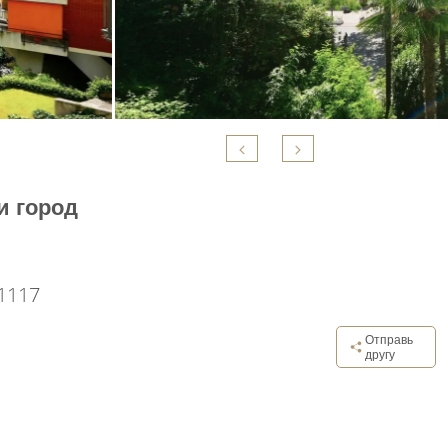
и город
1117
Отправь
другу