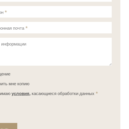
он
*
онная почта
*
с информации
щение
ить мне копию
нимаю
условия,
касающиеся обработки данных
*