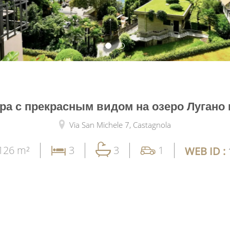
ра с прекрасным видом на озеро Лугано 
Via San Michele 7,
Castagnola
126 m²
3
3
1
WEB ID :