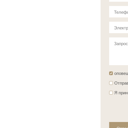
Телеф
Электр
Запро
опове
Отправ
Я при