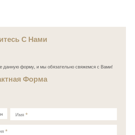
итесь С Нами
е данную форму, и мы обязательно свяжемся с Вами!
актная Форма
ин
Имя
*
а
ия
*