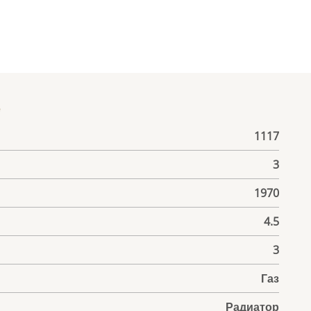
е
1117
3
1970
4.5
3
Газ
Радиатор