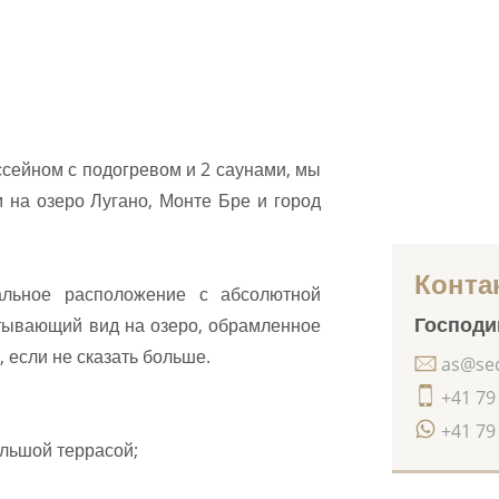
ссейном с подогревом и 2 саунами, мы
 на озеро Лугано, Монте Бре и город
Конта
альное расположение с абсолютной
Господи
атывающий вид на озеро, обрамленное
 если не сказать больше.
as@seq
+41 79
+41 79
ольшой террасой;