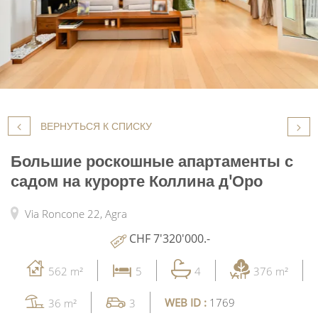
ВЕРНУТЬСЯ К СПИСКУ
Большие роскошные апартаменты с
садом на курорте Коллина д'Оро
Via Roncone 22,
Agra
CHF 7'320'000.-
562 m²
5
4
376 m²
WEB ID :
1769
36 m²
3