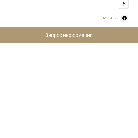
MapLibre
Запрос информации
ПОИСК НЕДВИЖИМОСТИ
ЭЛИТНАЯ НЕДВИЖИМОСТЬ
ПРОДАЕТЕ СВОЮ НЕДВИЖИМОСТЬ?
СОЗДАТЬ ПОИСКОВЫЙ ЗАПРОС
КОНТАКТЫ
ÜBER UNS
УСЛУГИ
КУПИТЬ НЕДВИЖИМОСТЬ В ШВЕЙЦАРИИ
TYPES DE PERMIS DE SÉJOUR SUISSES
ПОЛУЧЕНИЕ ВНЖ В ШВЕЙЦАРИИ