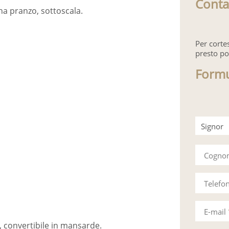
Conta
na pranzo, sottoscala.
Per corte
presto po
Formu
Signor
Signora
Cogn
Telefo
E-mail
m, convertibile in mansarde.