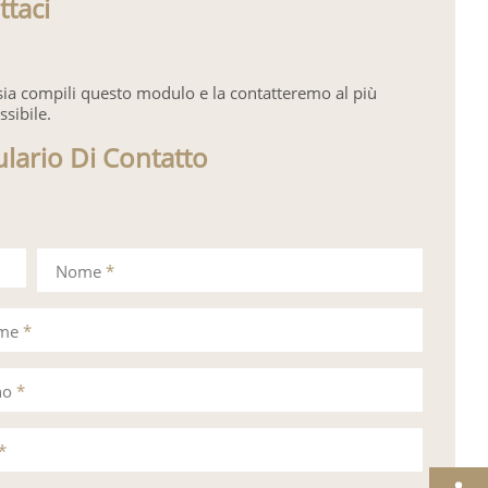
ttaci
sia compili questo modulo e la contatteremo al più
ssibile.
lario Di Contatto
Nome
*
ome
*
no
*
*