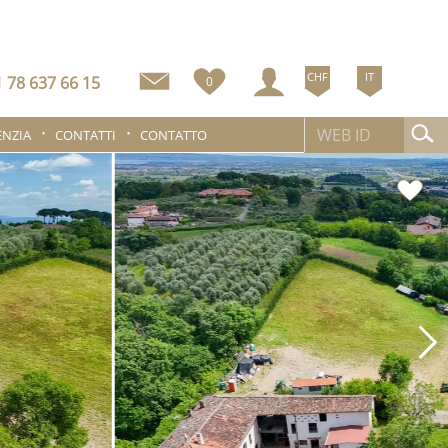
CHF
IT
 78 637 66 15
0
ENZIA
CONTATTI
CONTATTO