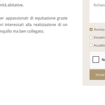
nità abitative.
Richie
r appassionati di equitazione grazie
i interessati alla realizzazione di un
Avviso 
anquillo ma ben collegato.
Inviam
Accett
Invia