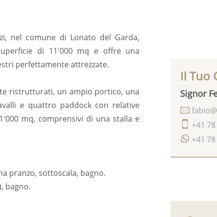
zzi, nel comune di Lonato del Garda,
superficie di 11'000 mq e offre una
estri perfettamente attrezzate.
Il Tuo
ristrutturati, un ampio portico, una
Signor Fe
valli e quattro paddock con relative
fabio@
 1'000 mq, comprensivi di una stalla e
+41 78
+41 78
ona pranzo, sottoscala, bagno.
), bagno.