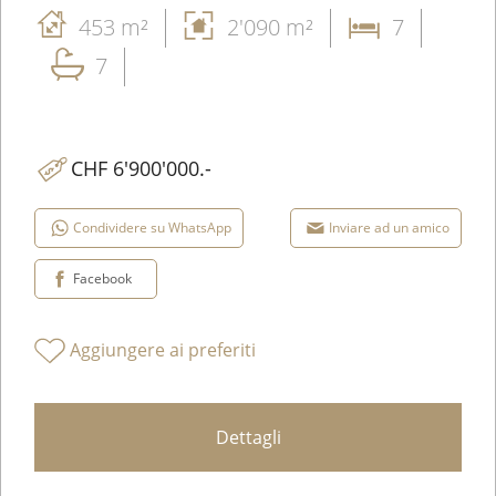
453 m²
2'090 m²
7
7
CHF 6'900'000.-
Condividere su WhatsApp
Inviare ad un amico
Facebook
Aggiungere ai preferiti
Dettagli