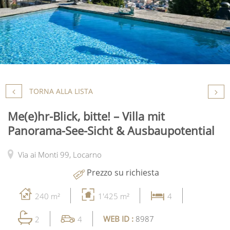
TORNA ALLA LISTA
Me(e)hr-Blick, bitte! – Villa mit
Panorama-See-Sicht & Ausbaupotential
Via ai Monti 99,
Locarno
Prezzo su richiesta
240 m²
1'425 m²
4
WEB ID :
8987
2
4