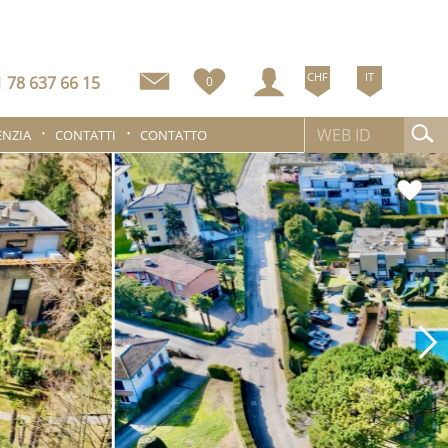
CHF
IT
 78 637 66 15
0
ENZIA
CONTATTI
CONTATTO