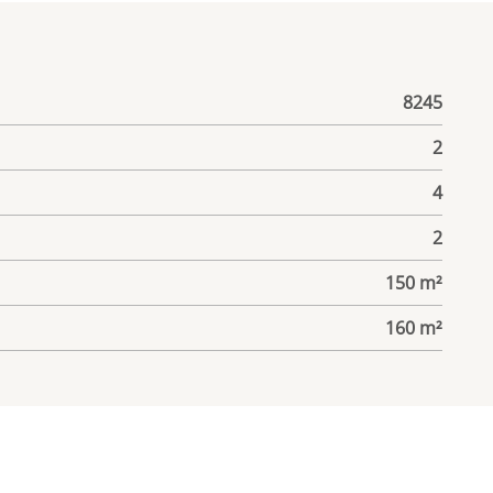
8245
2
4
2
150 m²
160 m²