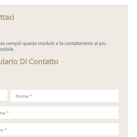
ttaci
sia compili questo modulo e la contatteremo al più
ssibile.
lario Di Contatto
Nome
*
ome
*
no
*