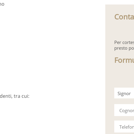
no
Conta
Per corte
presto po
Formu
Signor
denti, tra cui:
Signora
Cogn
Telefo