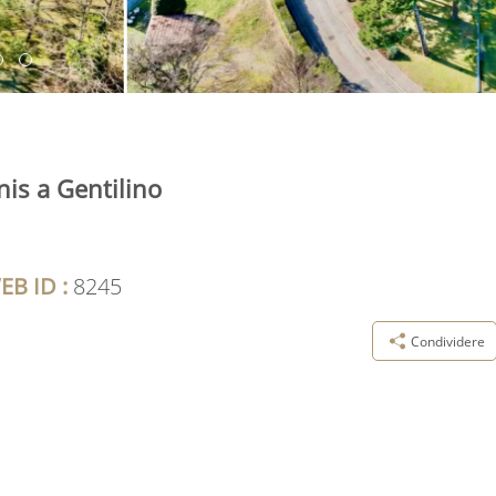
is a Gentilino
EB ID :
8245
Condividere