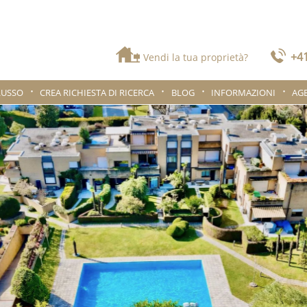
+41
Vendi la tua proprietà?
LUSSO
CREA RICHIESTA DI RICERCA
BLOG
INFORMAZIONI
AG