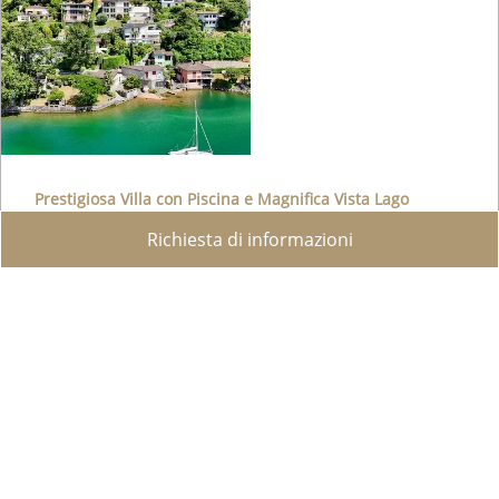
Prestigiosa Villa con Piscina e Magnifica Vista Lago
Montagnola
Richiesta di informazioni
In una delle zone residenziali più esclusive e
ricercate della Collina d'Oro, a Montagnola,
proponiamo in vendita questa splendida villa di
pregio con vista mozzafiato sul lago di Lugano e ...
WEB ID :
2753
500 m²
735 m²
5