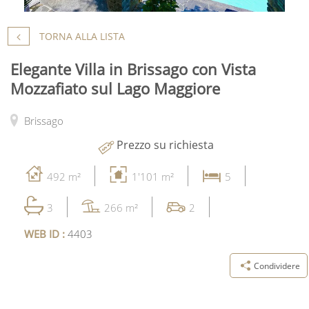
TORNA ALLA LISTA
Elegante Villa in Brissago con Vista
Mozzafiato sul Lago Maggiore
Brissago
Prezzo su richiesta
492 m²
1'101 m²
5
3
266 m²
2
WEB ID :
4403
Condividere