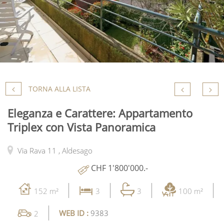
TORNA ALLA LISTA
Eleganza e Carattere: Appartamento
Triplex con Vista Panoramica
Via Rava 11 ,
Aldesago
CHF 1'800'000.-
152 m²
3
3
100 m²
WEB ID :
9383
2