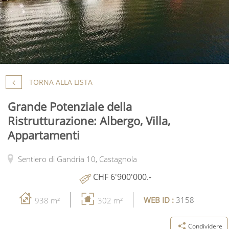
TORNA ALLA LISTA
Grande Potenziale della
Ristrutturazione: Albergo, Villa,
Appartamenti
Sentiero di Gandria 10,
Castagnola
CHF 6'900'000.-
WEB ID :
3158
938 m²
302 m²
Condividere