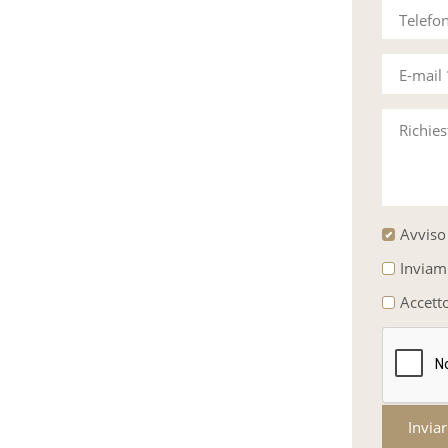
Telefo
E-mail
Richie
Avviso 
Inviam
Accett
Invia