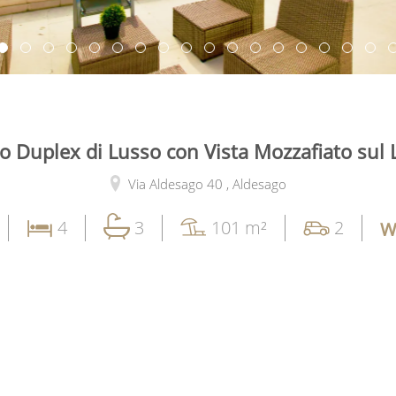
o Duplex di Lusso con Vista Mozzafiato sul 
Via Aldesago 40 ,
Aldesago
4
3
101 m²
2
W