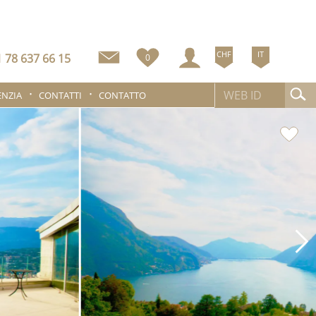
CHF
IT
 78 637 66 15
0
ENZIA
CONTATTI
CONTATTO