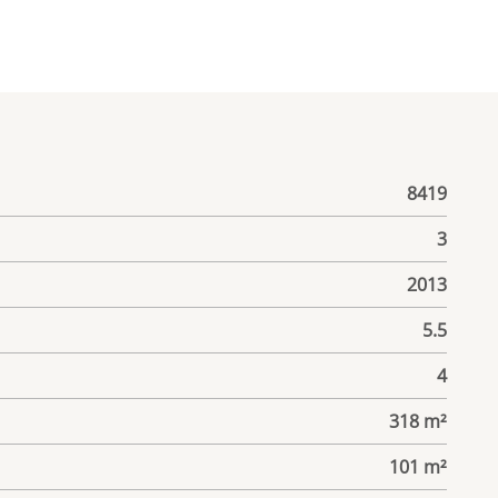
8419
3
2013
5.5
4
318 m²
101 m²