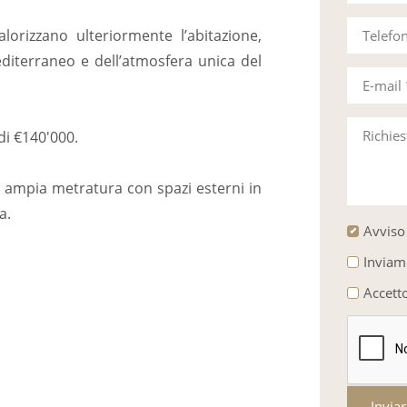
alorizzano ulteriormente l’abitazione,
Telefo
iterraneo e dell’atmosfera unica del
E-mail
Richie
di €140'000.
 ampia metratura con spazi esterni in
a.
Avviso 
Inviam
Accett
Invia