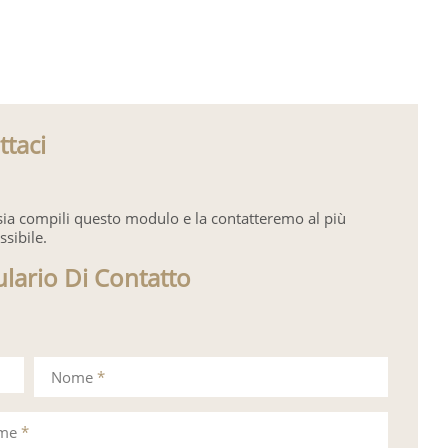
ttaci
sia compili questo modulo e la contatteremo al più
ssibile.
lario Di Contatto
Nome
*
ome
*