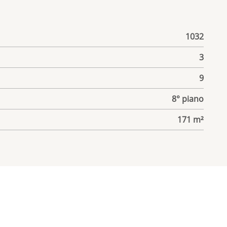
1032
3
9
8° piano
171 m²