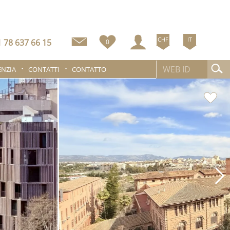
CHF
IT
 78 637 66 15
0
ENZIA
CONTATTI
CONTATTO