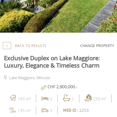
BACK TO RESULTS
CHANGE PROPERTY
Exclusive Duplex on Lake Maggiore:
Luxury, Elegance & Timeless Charm
Lake Maggiore,
Minusio
CHF 2,800,000.-
183 m²
3
2
250 m²
WEB ID :
2253
135 m²
3