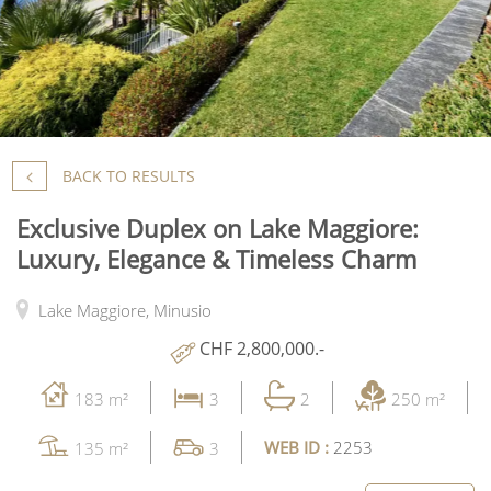
BACK TO RESULTS
Exclusive Duplex on Lake Maggiore:
Luxury, Elegance & Timeless Charm
Lake Maggiore,
Minusio
CHF 2,800,000.-
183 m²
3
2
250 m²
WEB ID :
2253
135 m²
3