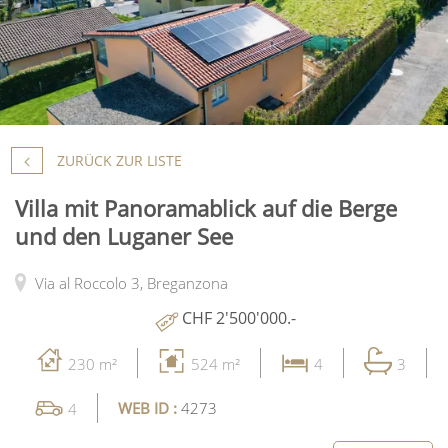
ZURÜCK ZUR LISTE
Villa mit Panoramablick auf die Berge
und den Luganer See
Via al Roccolo 3,
Breganzona
CHF 2'500'000.-
230 m²
524 m²
4
3
WEB ID :
4273
4