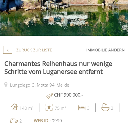
ZURÜCK ZUR LISTE
IMMOBILIE ÄNDERN
Charmantes Reihenhaus nur wenige
Schritte vom Luganersee entfernt
Lungolago G. Motta 94,
Melide
CHF 990'000.-
140 m²
75 m²
3
2
WEB ID :
0990
2