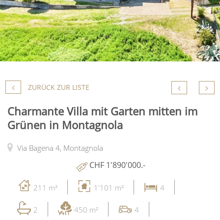
ZURÜCK ZUR LISTE
Charmante Villa mit Garten mitten im
Grünen in Montagnola
Via Bagena 4,
Montagnola
CHF 1'890'000.-
211 m²
1'101 m²
4
2
450 m²
4