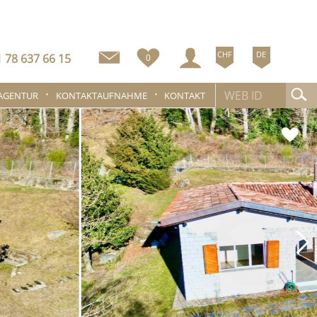
CHF
DE
 78 637 66 15
0
 AGENTUR
KONTAKTAUFNAHME
KONTAKT