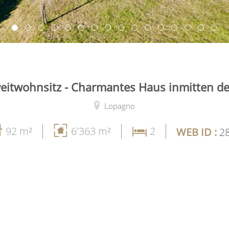
eitwohnsitz - Charmantes Haus inmitten de
Lopagno
92 m²
6'363 m²
2
WEB ID :
2