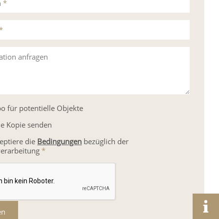
n
*
*
ation anfragen
o für potentielle Objekte
ne Kopie senden
zeptiere die
Bedingungen
bezüglich der
erarbeitung
*
en