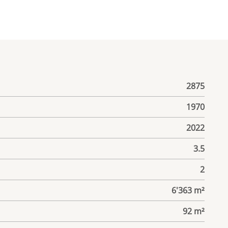
2875
1970
2022
3.5
2
6'363 m²
92 m²