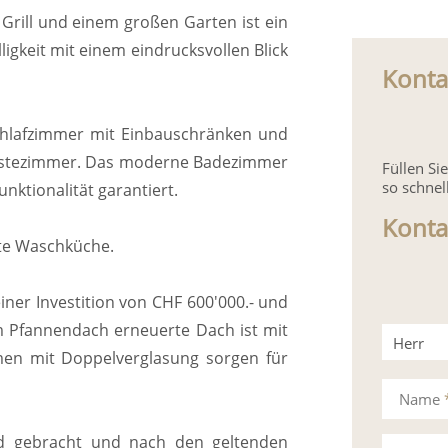
rill und einem großen Garten ist ein
gkeit mit einem eindrucksvollen Blick
Konta
chlafzimmer mit Einbauschränken und
 Gästezimmer. Das moderne Badezimmer
Füllen S
so schnel
nktionalität garantiert.
Konta
ate Waschküche.
iner Investition von CHF 600'000.- und
m Pfannendach erneuerte Dach ist mit
Herr
hmen mit Doppelverglasung sorgen für
Frau
Name
d gebracht und nach den geltenden