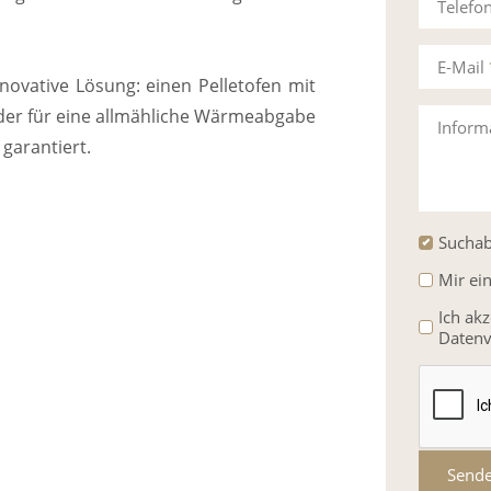
Telefo
E-Mail
nnovative Lösung: einen Pelletofen mit
 der für eine allmähliche Wärmeabgabe
Inform
garantiert.
Suchab
Mir ei
Ich ak
Datenv
Send