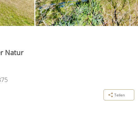
r Natur
875
Teilen