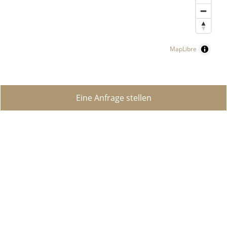
MapLibre
Eine Anfrage stellen
ZU VERKAUFEN
LUXUSIMMOBILIEN
IHRE IMMOBILIE VERKAUFEN ?
SUCHAUFTRAG ERSTELLEN
KONTAKT
ÜBER UNS
DIENSTLEISTUNGEN
IMMOBILIEN KAUFEN IN DER SCHWEIZ
ARTEN VON SCHWEIZER