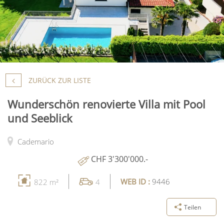
ZURÜCK ZUR LISTE
Wunderschön renovierte Villa mit Pool
und Seeblick
Cademario
CHF 3'300'000.-
WEB ID :
9446
822 m²
4
Teilen